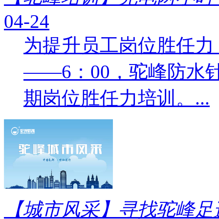
04-24
为提升员工岗位胜任力，4
——6：00，驼峰防水
期岗位胜任力培训。...
【城市风采】寻找驼峰足