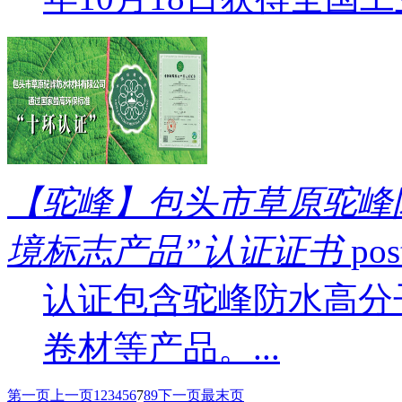
【驼峰】包头市草原驼峰
境标志产品”认证证书
pos
认证包含驼峰防水高分
卷材等产品。...
第一页
上一页
1
2
3
4
5
6
7
8
9
下一页
最末页